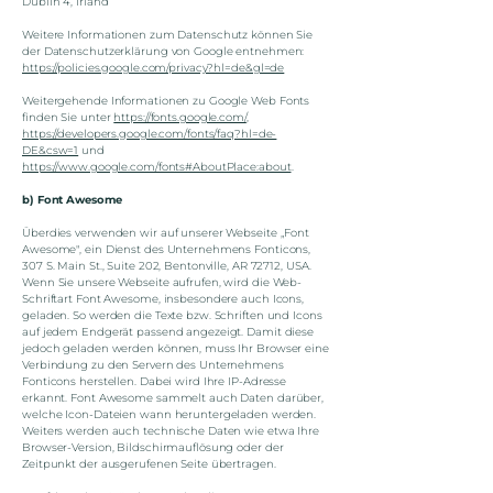
Dublin 4, Irland
Weitere Informationen zum Datenschutz können Sie
der Datenschutzerklärung von Google entnehmen:
https://policies.google.com/privacy?hl=de&gl=de
Weitergehende Informationen zu Google Web Fonts
finden Sie unter
https://fonts.google.com/
,
https://developers.google.com/fonts/faq?hl=de-
DE&csw=1
und
https://www.google.com/fonts#AboutPlace:about
.
b) Font Awesome
Überdies verwenden wir auf unserer Webseite „Font
Awesome", ein Dienst des Unternehmens Fonticons,
307 S. Main St., Suite 202, Bentonville, AR 72712, USA.
Wenn Sie unsere Webseite aufrufen, wird die Web-
Schriftart Font Awesome, insbesondere auch Icons,
geladen. So werden die Texte bzw. Schriften und Icons
auf jedem Endgerät passend angezeigt. Damit diese
jedoch geladen werden können, muss Ihr Browser eine
Verbindung zu den Servern des Unternehmens
Fonticons herstellen. Dabei wird Ihre IP-Adresse
erkannt. Font Awesome sammelt auch Daten darüber,
welche Icon-Dateien wann heruntergeladen werden.
Weiters werden auch technische Daten wie etwa Ihre
Browser-Version, Bildschirmauflösung oder der
Zeitpunkt der ausgerufenen Seite übertragen.