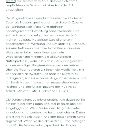
search
), weisen wir darauf hin, dass sie sich damit
verpflichten, die Datenschutzstandards der EU
einzuhalten.
Der Plugin-Anbieter speichert die über Sie erhobenen
Daten als Nutzungsprofile und nutzt diese für Zwecke
der Werbung, Marktforschung und/oder
bedarfsgerechten Gestaltung seiner Webseite. Eine
solche Auswertung erfolgt insbesondere (auch für
nicht eingeloggte Nutzer) zur Darstellung von
bedarfsgerechter Werbung und um andere Nutzer des
sozialen Netzwerks über Ihre Aktivitäten auf unserer
Webseite zu informieren. Ihnen steht ein
Widerspruchsrecht gegen die Bildung dieser
Nutzerprofile zu, wobei Sie sich zur Ausübung dessen
an den jeweiligen Plugin-Anbieter wenden müssen.
Über die Plugins bieten wir Ihnen die Möglichkeit, mit
den sozialen Netzwerken und anderen Nutzern zu
interagieren, so dass wir unser Angebot verbessern und
für Sie als Nutzer interessanter ausgestalten können.
Rechtsgrundlage für die Nutzung der Plugins ist
Artikel 6 Absatz 1 Satz 1 Buchstabe f DSGVO.
Die Datenweitergabe erfolgt unabhängig davon, ob Sie
ein Konto bei dem Plugin-Anbieter besitzen und dort
eingeloggt sind. Wenn Sie bei dem Plugin-Anbieter
eingeloggt sind, werden Ihre bei uns erhobenen Daten
direkt Ihrem beim Plugin-Anbieter bestehenden Konto
zugeordnet. Wenn Sie den aktivierten Button betätigen
und z.B. die Seite verlinken, speichert der Plugin-