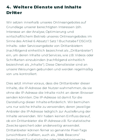
4. Weitere Dienste und Inhalte
Dritter
Wir setzen innerhalb unseres Onlineangebotes auf
Grundlage unserer berechtigten Interessen (d.h.
Interesse an der Analyse, Optimierung und
wirtschaftlichem Betrieb unseres Onlineangebotes im
Sinne des Artikel 6 Absatz 1 Satz 1 Buchstabe f DSGVO)
Inhalts- oder Serviceangebote von Drittanbietern
(nachfolgend einheitlich bezeichnet als „Drittanbieter")
ein, um deren Inhalte und Services, wie z.B. Videos oder
Schriftarten einzubinden (nachfolgend einheitlich
bezeichnet als „Inhalte“). Diese Dienstleister sind an
unsere Weisungen gebunden und werden regelmäßig
von uns kontrolliert.
Dies setzt immer voraus, dass die Drittanbieter dieser
Inhalte, die IP-Adresse der Nutzer wahrnehmen, da sie
ohne die IP-Adresse die Inhalte nicht an deren Browser
senden könnten. Die IP-Adresse ist damit für die
Darstellung dieser Inhalte erforderlich. Wir bemühen
uns nur solche Inhalte zu verwenden, deren jeweilige
Anbieter die IP-Adresse lediglich zur Auslieferung der
Inhalte verwenden. Wir haben keinen Einfluss darauf,
ob ein Drittanbieter die IP-Adresse z.B. für statistische
Zwecke speichert oder anderweitig verwendet.
Drittanbieter können ferner so genannte Pixel-Tags
(unsichtbare Grafiken, auch als „Web Beacons“
bezeichnet) für statistische oder Marketingzwecke