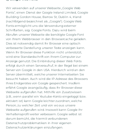
Wir verwenden auf unserer Webseite „Google Web
Fonts“, einen Dienst der Google Ireland Limited, Google
Building Gordon House, Barrow St, Dublin 4, Irland
(nachfolgend bezeichnet als „Google“). Google Web
Fonts ermöglicht uns die Verwendung externer
Schriftarten, sog. Google Fonts. Dazu wird beim
Abrufen unserer Webseite die benötigte Google Font
von Ihrem Webbrowser in den Browsercache geladen.
Dies ist notwendig damit Ihr Browser eine optisch
verbesserte Darstellung unserer Texte anzeigen kann.
Wenn Ihr Browser diese Funktion nicht unterstützt,
wird eine Standardschrift von Ihrem Computer zur
Anzeige genutzt. Die Einbindung dieser Web Fonts
erfolgt durch einen Serveraufruf, in der Regel bei einem
Server von Google in den USA. Hierdurch wird an den
Server übermittelt, welche unserer Internetseiten Sie
besucht haben. Auch wird die IP-Adresse des Browsers
Ihres Endgerätes von Google gespeichert. Insofern
erfährt Google zwangsläufig, dass Ihr Browser diese
Webseite aufgerufen hat. Mithilfe von Zusatzwissen
(z.B., wenn parallel ein Youtube-Konto eingeloggt bzw.
aktiviert ist) kann Google leichter zuordnen, welche
Person, zu welcher Zeit und von wo aus unsere
Webseite aufgerufen wird. Insoweit kann Google Ihr
Verhaltensprofil weiter verbessern. Google selbst ist
darum bemüht, die hiermit verbundenen
Datenschutzproblematiken in ihrer eigenen
Datenschutzerklärungen einzufangen.