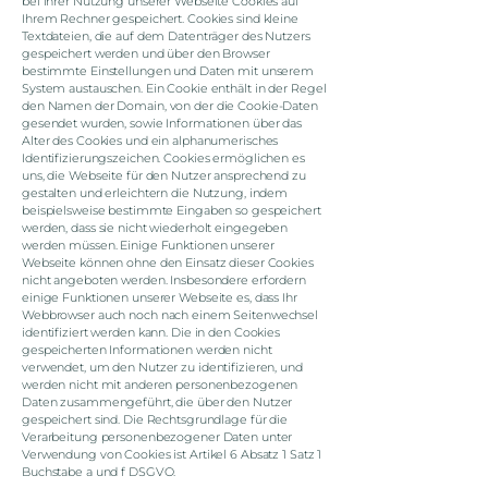
bei Ihrer Nutzung unserer Webseite Cookies auf
Ihrem Rechner gespeichert. Cookies sind kleine
Textdateien, die auf dem Datenträger des Nutzers
gespeichert werden und über den Browser
bestimmte Einstellungen und Daten mit unserem
System austauschen. Ein Cookie enthält in der Regel
den Namen der Domain, von der die Cookie-Daten
gesendet wurden, sowie Informationen über das
Alter des Cookies und ein alphanumerisches
Identifizierungszeichen. Cookies ermöglichen es
uns, die Webseite für den Nutzer ansprechend zu
gestalten und erleichtern die Nutzung, indem
beispielsweise bestimmte Eingaben so gespeichert
werden, dass sie nicht wiederholt eingegeben
werden müssen. Einige Funktionen unserer
Webseite können ohne den Einsatz dieser Cookies
nicht angeboten werden. Insbesondere erfordern
einige Funktionen unserer Webseite es, dass Ihr
Webbrowser auch noch nach einem Seitenwechsel
identifiziert werden kann. Die in den Cookies
gespeicherten Informationen werden nicht
verwendet, um den Nutzer zu identifizieren, und
werden nicht mit anderen personenbezogenen
Daten zusammengeführt, die über den Nutzer
gespeichert sind. Die Rechtsgrundlage für die
Verarbeitung personenbezogener Daten unter
Verwendung von Cookies ist Artikel 6 Absatz 1 Satz 1
Buchstabe a und f DSGVO.