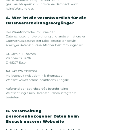
geschlechtsspezifisch und stellen demnach auch
keine Wertung dar.
A. Wer ist die verantwortlich für die
Datenverarbeitungsvorgänge?
Der Verantwortliche im Sinne der
Datenschutzgrundverordnung und anderer nationaler
Datenschutzgesetze der Mitgliedsstaaten sowie
sonstiger datenschutzrechtlicher Bestimmungen ist:
Dr. Dominik Thomas
Klapperstraße 96
D-45277 Essen
Tel.:
+49 176 53620592
Mail: consulting{at}dominik-thomas.de
Website:
www.thomas-healthconsulting.de
Aufgrund der Betriebsgröße besteht keine
Verpflichtung einen Datenschutzbeauftragten zu
bestellen.
B. Verarbeitung
personenbezogener Daten beim
Besuch unserer Webseite