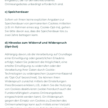
eingesetzt, die für den Betrieb unseres
Onlineangebotes unbedingt erforderlich sind.
c) Speicherdauer
Sofern wir Ihnen keine expliziten Angaben zur
Speicherdauer von permanenten Cookies mitteilen
(z.B. im Rahmen eines sog. Cookie-Opt-Ins), gehen
Sie bitte davon aus, dass die Speicherdauer bis zu
zwei Jahre betragen kann.
d) Hinweise zum Widerruf und Widerspruch
(Opt-Out)
Abhängig davon, ob die Verarbeitung auf Grundlage
einer Einwilligung oder gesetzlichen Erlaubnis
erfolgt, haben Sie jederzeit die Möglichkeit, eine
erteilte Einwilligung zu widerrufen oder der
Verarbeitung Ihrer Daten durch Cookie-
Technologien zu widersprechen (zusammenfassend
als "Opt-Out" bezeichnet). Sie können Ihren
Widerspruch zunächst mittels der Einstellungen
Ihres Browsers erklären, z.B., indem Sie die Nutzung
von Cookies deaktivieren (wobei hierdurch auch die
Funktionsfähigkeit unseres Onlineangebotes
eingeschränkt werden kann). Ein Widerspruch
gegen den Einsatz von Cookies zu Zwecken des
Onlinemarketings kann auch mittels einer Vielzahl