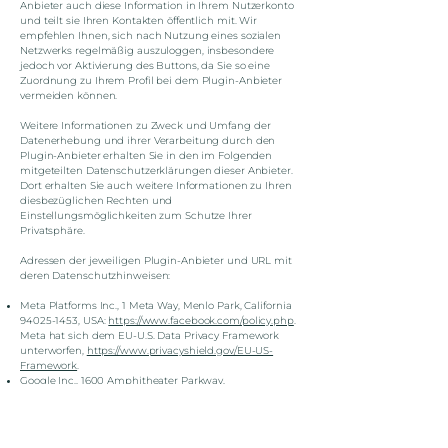
Anbieter auch diese Information in Ihrem Nutzerkonto
und teilt sie Ihren Kontakten öffentlich mit. Wir
empfehlen Ihnen, sich nach Nutzung eines sozialen
Netzwerks regelmäßig auszuloggen, insbesondere
jedoch vor Aktivierung des Buttons, da Sie so eine
Zuordnung zu Ihrem Profil bei dem Plugin-Anbieter
vermeiden können.
Weitere Informationen zu Zweck und Umfang der
Datenerhebung und ihrer Verarbeitung durch den
Plugin-Anbieter erhalten Sie in den im Folgenden
mitgeteilten Datenschutzerklärungen dieser Anbieter.
Dort erhalten Sie auch weitere Informationen zu Ihren
diesbezüglichen Rechten und
Einstellungsmöglichkeiten zum Schutze Ihrer
Privatsphäre.
Adressen der jeweiligen Plugin-Anbieter und URL mit
deren Datenschutzhinweisen:
Meta Platforms Inc., 1 Meta Way, Menlo Park, California
94025-1453
, USA:
https://www.facebook.com/policy.php
.
Meta hat sich dem EU-U.S. Data Privacy Framework
unterworfen,
https://www.privacyshield.gov/EU-US-
Framework
.
Google Inc., 1600 Amphitheater Parkway,
Mountainview, California 94043, USA:
https://www.google.com/policies/privacy/partners/?
hl=de
. Google hat sich dem EU-U.S. Data Privacy
Framework unterworfen,