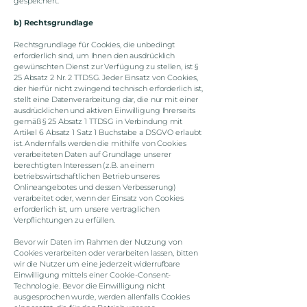
gespeichert.
b) Rechtsgrundlage
Rechtsgrundlage für Cookies, die unbedingt
erforderlich sind, um Ihnen den ausdrücklich
gewünschten Dienst zur Verfügung zu stellen, ist §
25 Absatz 2 Nr. 2 TTDSG. Jeder Einsatz von Cookies,
der hierfür nicht zwingend technisch erforderlich ist,
stellt eine Datenverarbeitung dar, die nur mit einer
ausdrücklichen und aktiven Einwilligung Ihrerseits
gemäß § 25 Absatz 1 TTDSG in Verbindung mit
Artikel 6 Absatz 1 Satz 1 Buchstabe a DSGVO erlaubt
ist. Andernfalls werden die mithilfe von Cookies
verarbeiteten Daten auf Grundlage unserer
berechtigten Interessen (z.B. an einem
betriebswirtschaftlichen Betrieb unseres
Onlineangebotes und dessen Verbesserung)
verarbeitet oder, wenn der Einsatz von Cookies
erforderlich ist, um unsere vertraglichen
Verpflichtungen zu erfüllen.
Bevor wir Daten im Rahmen der Nutzung von
Cookies verarbeiten oder verarbeiten lassen, bitten
wir die Nutzer um eine jederzeit widerrufbare
Einwilligung mittels einer Cookie-Consent-
Technologie. Bevor die Einwilligung nicht
ausgesprochen wurde, werden allenfalls Cookies