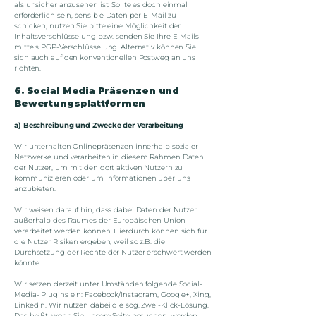
als unsicher anzusehen ist. Sollte es doch einmal
erforderlich sein, sensible Daten per E-Mail zu
schicken, nutzen Sie bitte eine Möglichkeit der
Inhaltsverschlüsselung bzw. senden Sie Ihre E-Mails
mittels PGP-Verschlüsselung. Alternativ können Sie
sich auch auf den konventionellen Postweg an uns
richten.
6. Social Media Präsenzen und
Bewertungsplattformen
a) Beschreibung und Zwecke der Verarbeitung
Wir unterhalten Onlinepräsenzen innerhalb sozialer
Netzwerke und verarbeiten in diesem Rahmen Daten
der Nutzer, um mit den dort aktiven Nutzern zu
kommunizieren oder um Informationen über uns
anzubieten.
Wir weisen darauf hin, dass dabei Daten der Nutzer
außerhalb des Raumes der Europäischen Union
verarbeitet werden können. Hierdurch können sich für
die Nutzer Risiken ergeben, weil so z.B. die
Durchsetzung der Rechte der Nutzer erschwert werden
könnte.
Wir setzen derzeit unter Umständen folgende Social-
Media- Plugins ein: Facebook/Instagram, Google+, Xing,
LinkedIn. Wir nutzen dabei die sog. Zwei-Klick-Lösung.
Das heißt, wenn Sie unsere Seite besuchen, werden