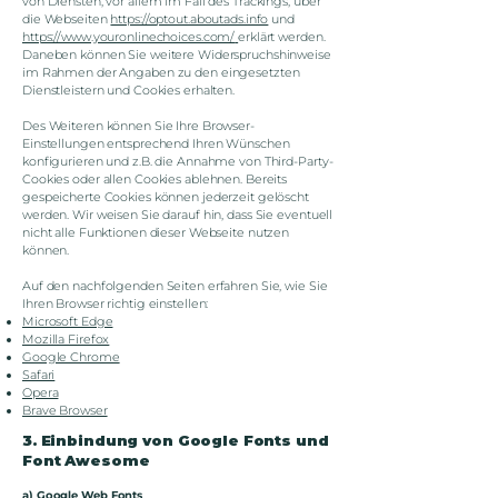
von Diensten, vor allem im Fall des Trackings, über
die Webseiten
https://optout.aboutads.info
und
https://www.youronlinechoices.com/
erklärt werden.
Daneben können Sie weitere Widerspruchshinweise
im Rahmen der Angaben zu den eingesetzten
Dienstleistern und Cookies erhalten.
Des Weiteren können Sie Ihre Browser-
Einstellungen entsprechend Ihren Wünschen
konfigurieren und z.B. die Annahme von Third-Party-
Cookies oder allen Cookies ablehnen. Bereits
gespeicherte Cookies können jederzeit gelöscht
werden. Wir weisen Sie darauf hin, dass Sie eventuell
nicht alle Funktionen dieser Webseite nutzen
können.
Auf den nachfolgenden Seiten erfahren Sie, wie Sie
Ihren Browser richtig einstellen:
Microsoft Edge
Mozilla Firefox
Google Chrome
Safari
Opera
Brave Browser
3. Einbindung von Google Fonts und
Font Awesome
a) Google Web Fonts