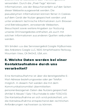
verwenden. Durch die „Pixel-Tags“ können
Informationen, wie der Besucherverkehr auf den Seiten
dieser Webseite ausgewertet werden. Die
pseudonymen Informationen können ferner in Cookies
auf dem Gerät der Nutzer gespeichert werden und
unter anderem technische Informationen zum Browser
und Betriebssystem, verweisende Webseiten,
Besuchszeit sowie weitere Angaben zur Nutzung
unseres Onlineangebotes enthalten, als auch mit
solchen Informationen aus anderen Quellen verbunden
werden.
Wir binden u.a. das Serviceangebot Google MyBusiness
des Anbieters Google LLC, 1600 Amphitheatre Parkway,
Mountain View, CA 94043, USA, ein.
5. Welche Daten werden bei einer
Kontaktaufnahme durch uns
verarbeitet?
Eine Kontaktaufnahme ist über die bereitgestellte E-
Mail-Adresse beziehungsweise oder per Telefon
möglich. In diesem Fall werden die mit dem
Kommunikationsmittel übermittelten
personenbezogenen Daten des Nutzers gespeichert
(Artikel 6 Absatz 1 Satz 1 Buchstabe b oder f DSGVO).
Die Kontaktaufnahme an sich wird protokolliert, um
die Kontaktaufnahme entsprechend den rechtlichen
Anforderungen nachweisen zu können.