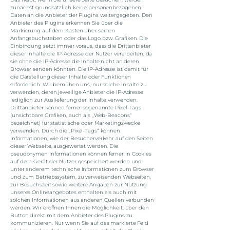
zunächst grundsätzlich keine personenbezogenen
Daten an die Anbieter der Plugins weitergegeben. Den
Anbieter des Plugins erkennen Sie über die
Markierung auf dem Kasten über seinen
Anfangsbuchstaben oder das Logo bzw. Grafiken. Die
Einbindung setzt immer voraus, dass die Drittanbieter
dieser Inhalte die IP-Adresse der Nutzer verarbeiten, da
sie ohne die IP-Adresse die Inhalte nicht an deren
Browser senden könnten. Die IP-Adresse ist damit für
die Darstellung dieser Inhalte oder Funktionen
erforderlich. Wir bemühen uns, nur solche Inhalte zu
verwenden, deren jeweilige Anbieter die IP-Adresse
lediglich zur Auslieferung der Inhalte verwenden.
Drittanbieter können ferner sogenannte Pixel-Tags
(unsichtbare Grafiken, auch als „Web-Beacons“
bezeichnet) für statistische oder Marketingzwecke
verwenden. Durch die „Pixel-Tags“ können
Informationen, wie der Besucherverkehr auf den Seiten
dieser Webseite, ausgewertet werden. Die
pseudonymen Informationen können ferner in Cookies
auf dem Gerät der Nutzer gespeichert werden und
unter anderem technische Informationen zum Browser
und zum Betriebssystem, zu verweisenden Webseiten,
zur Besuchszeit sowie weitere Angaben zur Nutzung
unseres Onlineangebotes enthalten als auch mit
solchen Informationen aus anderen Quellen verbunden
werden. Wir eröffnen Ihnen die Möglichkeit, über den
Button direkt mit dem Anbieter des Plugins zu
kommunizieren. Nur wenn Sie auf das markierte Feld