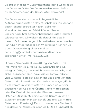
Es erfolgt in diesem Zusammenhang keine Weitergabe
der Daten an Dritte. Die Daten werden ausschließlich
für die Verarbeitung der Konversation verwendet.
Die Daten werden vorbehaltlich gesetzlicher
Aufbewahrungsfristen gelöscht, sobald wir Ihre Anfrage
abschließend bearbeitet haben. Bei einer
Kontaktaufnahme per E-Mail können Sie der
Speicherung Ihrer personenbezogenen Daten jederzeit
widersprechen. Wir weisen Sie darauf hin, dass in
diesem Fall Ihre Anfrage nicht weiterbearbeitet werden
kann. Den Widerruf oder den Widerspruch können Sie
durch Übersendung einer E-Mail an
consulting@dominik-thomas.de
erklären oder
telefonisch unter
+49 176 53620592
.
Hinweis: Gerade die Übermittlung von Daten und
Informationen via E-Mail, SMS, WhatsApp und Co.
erfolgt auf Wegen, die als nicht vertrauenswürdig und
sicher anzusehen sind. Da an dieser Kommunikation
viele „Externe“ beteiligt bzw. in der Lage sind, von den
Daten und Informationen Kenntnis zu erlangen, dürfen
diese Kommunikationssysteme als noch unsicherer
anzusehen sein, als eine Übermittlung mittels Briefs
oder Fax. Deshalb ist zentrales Element unseres
Datenschutzkonzeptes eine sichere Kommunikation
zwischen unserer Mandantschaft und uns (z.B. mittels
Datenverschlüsselung). Dennoch weisen wir Sie darauf
hin, dass eine Kommunikation via E-Mail grundsätzlich