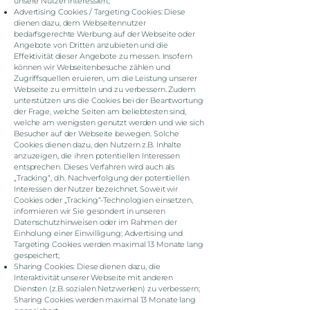
unsere Nutzer interessiert;
Advertising Cookies / Targeting Cookies: Diese
dienen dazu, dem Webseitennutzer
bedarfsgerechte Werbung auf der Webseite oder
Angebote von Dritten anzubieten und die
Effektivität dieser Angebote zu messen. Insofern
können wir Webseitenbesuche zählen und
Zugriffsquellen eruieren, um die Leistung unserer
Webseite zu ermitteln und zu verbessern. Zudem
unterstützen uns die Cookies bei der Beantwortung
der Frage, welche Seiten am beliebtesten sind,
welche am wenigsten genutzt werden und wie sich
Besucher auf der Webseite bewegen. Solche
Cookies dienen dazu, den Nutzern z.B. Inhalte
anzuzeigen, die ihren potentiellen Interessen
entsprechen. Dieses Verfahren wird auch als
„Tracking“, d.h. Nachverfolgung der potentiellen
Interessen der Nutzer bezeichnet. Soweit wir
Cookies oder „Tracking“-Technologien einsetzen,
informieren wir Sie gesondert in unseren
Datenschutzhinweisen oder im Rahmen der
Einholung einer Einwilligung; Advertising und
Targeting Cookies werden maximal 13 Monate lang
gespeichert;
Sharing Cookies: Diese dienen dazu, die
Interaktivität unserer Webseite mit anderen
Diensten (z.B. sozialen Netzwerken) zu verbessern;
Sharing Cookies werden maximal 13 Monate lang