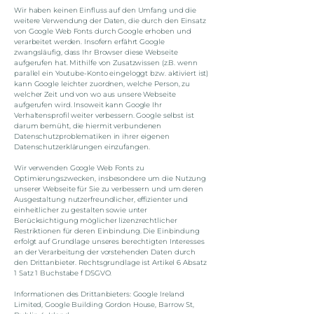
Wir haben keinen Einfluss auf den Umfang und die
weitere Verwendung der Daten, die durch den Einsatz
von Google Web Fonts durch Google erhoben und
verarbeitet werden. Insofern erfährt Google
zwangsläufig, dass Ihr Browser diese Webseite
aufgerufen hat. Mithilfe von Zusatzwissen (z.B. wenn
parallel ein Youtube-Konto eingeloggt bzw. aktiviert ist)
kann Google leichter zuordnen, welche Person, zu
welcher Zeit und von wo aus unsere Webseite
aufgerufen wird. Insoweit kann Google Ihr
Verhaltensprofil weiter verbessern. Google selbst ist
darum bemüht, die hiermit verbundenen
Datenschutzproblematiken in ihrer eigenen
Datenschutzerklärungen einzufangen.
Wir verwenden Google Web Fonts zu
Optimierungszwecken, insbesondere um die Nutzung
unserer Webseite für Sie zu verbessern und um deren
Ausgestaltung nutzerfreundlicher, effizienter und
einheitlicher zu gestalten sowie unter
Berücksichtigung möglicher lizenzrechtlicher
Restriktionen für deren Einbindung. Die Einbindung
erfolgt auf Grundlage unseres berechtigten Interesses
an der Verarbeitung der vorstehenden Daten durch
den Drittanbieter. Rechtsgrundlage ist Artikel 6 Absatz
1 Satz 1 Buchstabe f DSGVO.
Informationen des Drittanbieters: Google Ireland
Limited, Google Building Gordon House, Barrow St,