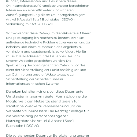
Kunden, Interessenten und Besuchern dieses
Onlineangebotes auf Grundlage unserer berechtigten
Interessen an einer effizienten und sicheren
Zurverfügungstellung dieses Onlineangebotes gem.
Artikel 6 Absatz 1 Satz 1 Buchstabe f DSGVO in
Verbindung mit Art. 28 DSGVO.
Wir verwendet diese Daten, um die Webseite auf Ihrem
Endgerät zugänglich machen zu können, eventuell
auftretende technische Probleme zu erkennen und zu
beheben und einen Missbrauch des Angebots zu
verhindern und gegebenenfalls zu verfolgen. Hierfür
muss Ihre IP-Adresse für die Dauer des Besuchs
unserer Webseite gespeichert werden. Die
Speicherung der oben genannten Daten in Logfiles
dient der Sicherstellung der Funktionsfähigkeit und
zur Optimierung unserer Webseite sowie zur
Sicherstellung der Sicherheit unserer
informationstechnischen Systeme.
Daneben behalten wir uns vor diese Daten unter
Umständen in anonymisierter Form, d.h. ohne die
Möglichkeit, den Nutzer zu identifizieren, für
statistische Zwecke zu verwenden und um die
Webseiten zu verbessern. Die Rechtsgrundlage für
die Verarbeitung personenbezogener
Nutzungsdaten ist Artikel 6 Absatz 1 Satz 1
Buchstabe f DSGVO.
Die vorstehenden Daten zur Bereitstellung unserer