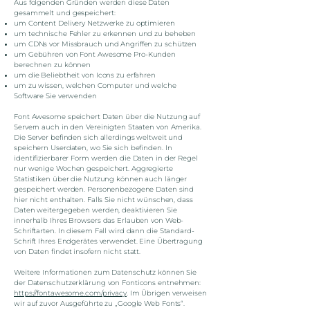
Aus folgenden Gründen werden diese Daten
gesammelt und gespeichert:
um Content Delivery Netzwerke zu optimieren
um technische Fehler zu erkennen und zu beheben
um CDNs vor Missbrauch und Angriffen zu schützen
um Gebühren von Font Awesome Pro-Kunden
berechnen zu können
um die Beliebtheit von Icons zu erfahren
um zu wissen, welchen Computer und welche
Software Sie verwenden
Font Awesome speichert Daten über die Nutzung auf
Servern auch in den Vereinigten Staaten von Amerika.
Die Server befinden sich allerdings weltweit und
speichern Userdaten, wo Sie sich befinden. In
identifizierbarer Form werden die Daten in der Regel
nur wenige Wochen gespeichert. Aggregierte
Statistiken über die Nutzung können auch länger
gespeichert werden. Personenbezogene Daten sind
hier nicht enthalten. Falls Sie nicht wünschen, dass
Daten weitergegeben werden, deaktivieren Sie
innerhalb Ihres Browsers das Erlauben von Web-
Schriftarten. In diesem Fall wird dann die Standard-
Schrift Ihres Endgerätes verwendet. Eine Übertragung
von Daten findet insofern nicht statt.
Weitere Informationen zum Datenschutz können Sie
der Datenschutzerklärung von Fonticons entnehmen:
https://fontawesome.com/privacy
. Im Übrigen verweisen
wir auf zuvor Ausgeführte zu „Google Web Fonts“.