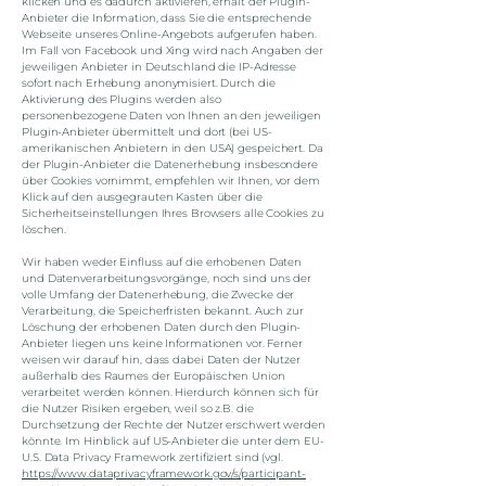
klicken und es dadurch aktivieren, erhält der Plugin-
Anbieter die Information, dass Sie die entsprechende
Webseite unseres Online-Angebots aufgerufen haben.
Im Fall von Facebook und Xing wird nach Angaben der
jeweiligen Anbieter in Deutschland die IP-Adresse
sofort nach Erhebung anonymisiert. Durch die
Aktivierung des Plugins werden also
personenbezogene Daten von Ihnen an den jeweiligen
Plugin-Anbieter übermittelt und dort (bei US-
amerikanischen Anbietern in den USA) gespeichert. Da
der Plugin-Anbieter die Datenerhebung insbesondere
über Cookies vornimmt, empfehlen wir Ihnen, vor dem
Klick auf den ausgegrauten Kasten über die
Sicherheitseinstellungen Ihres Browsers alle Cookies zu
löschen.
Wir haben weder Einfluss auf die erhobenen Daten
und Datenverarbeitungsvorgänge, noch sind uns der
volle Umfang der Datenerhebung, die Zwecke der
Verarbeitung, die Speicherfristen bekannt. Auch zur
Löschung der erhobenen Daten durch den Plugin-
Anbieter liegen uns keine Informationen vor. Ferner
weisen wir darauf hin, dass dabei Daten der Nutzer
außerhalb des Raumes der Europäischen Union
verarbeitet werden können. Hierdurch können sich für
die Nutzer Risiken ergeben, weil so z.B. die
Durchsetzung der Rechte der Nutzer erschwert werden
könnte. Im Hinblick auf US-Anbieter die unter dem EU-
U.S. Data Privacy Framework zertifiziert sind (vgl.
https://www.dataprivacyframework.gov/s/participant-