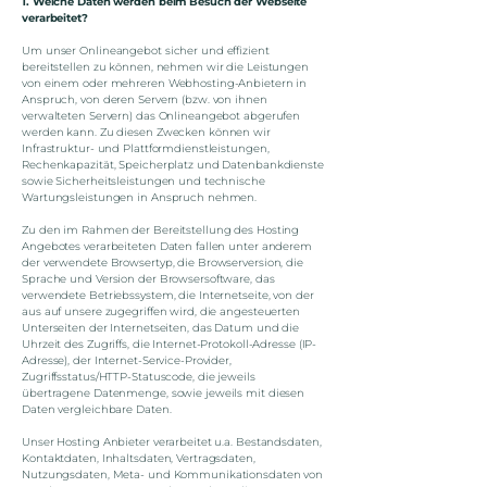
1. Welche Daten werden beim Besuch der Webseite
verarbeitet?
Um unser Onlineangebot sicher und effizient
bereitstellen zu können, nehmen wir die Leistungen
von einem oder mehreren Webhosting-Anbietern in
Anspruch, von deren Servern (bzw. von ihnen
verwalteten Servern) das Onlineangebot abgerufen
werden kann. Zu diesen Zwecken können wir
Infrastruktur- und Plattformdienstleistungen,
Rechenkapazität, Speicherplatz und Datenbankdienste
sowie Sicherheitsleistungen und technische
Wartungsleistungen in Anspruch nehmen.
Zu den im Rahmen der Bereitstellung des Hosting
Angebotes verarbeiteten Daten fallen unter anderem
der verwendete Browsertyp, die Browserversion, die
Sprache und Version der Browsersoftware, das
verwendete Betriebssystem, die Internetseite, von der
aus auf unsere zugegriffen wird, die angesteuerten
Unterseiten der Internetseiten, das Datum und die
Uhrzeit des Zugriffs, die Internet-Protokoll-Adresse (IP-
Adresse), der Internet-Service-Provider,
Zugriffsstatus/HTTP-Statuscode, die jeweils
übertragene Datenmenge, sowie jeweils mit diesen
Daten vergleichbare Daten.
Unser Hosting Anbieter verarbeitet u.a. Bestandsdaten,
Kontaktdaten, Inhaltsdaten, Vertragsdaten,
Nutzungsdaten, Meta- und Kommunikationsdaten von